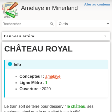
Aller au contenu
Amelaye in Minerland
Panneau latéral
CHÂTEAU ROYAL
Info
Concepteur :
amelaye
Ligne Métro :
1
Ouverture :
2020
Le train sort de terre pour desservir
le château
, ses
environs, ainsi que le pub situé juste à côté !