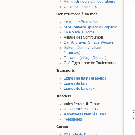
Administrateurs et modérateurs
Univers des joueurs
Constructions à thèmes
Le village Beauvallon
Mini-Toulouse (place du capitole)
La Nouvelle Rome
Village des Schtroumpfs
San Andrayas (village Western)
Sakura Country (village
Japonais)
Tatawine (village Oriental)
Cité Egyptienne de Toutenkarton
Transports
Lignes de trains et métros
Lignes de bus
Lignes de bateaux
Tutoriels
Voies ferrées ft. Tanavit
Ressuscite tes dinos
C
Ascenseurs bien réalistes
c
Télésièges
Cartes
Carte de l'univers