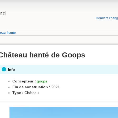
and
Derniers chan
teau_hante
Château hanté de Goops
Info
Concepteur :
goops
Fin de construction :
2021
Type :
Château