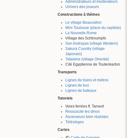
Administrateurs et modérateurs
Univers des joueurs
Constructions à thèmes
Le village Beauvallon
Mini-Toulouse (place du capitole)
La Nouvelle Rome
Village des Schtroumpfs
San Andrayas (village Western)
Sakura Country (village
Japonais)
Tatawine (village Oriental)
Cité Egyptienne de Toutenkarton
Transports
Lignes de trains et métros
Lignes de bus
Lignes de bateaux
Tutoriels
Voies ferrées ft. Tanavit
Ressuscite tes dinos
Ascenseurs bien réalistes
Télésièges
Cartes
Carte de l'univers