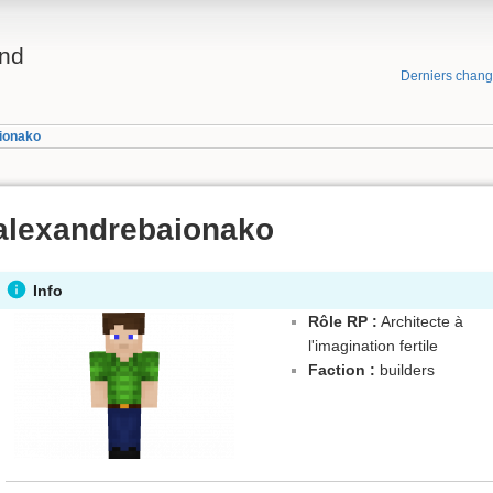
and
Derniers chan
ionako
alexandrebaionako
Info
Rôle RP :
Architecte à
l'imagination fertile
Faction :
builders