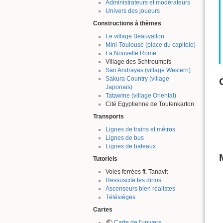
Administrateurs et modérateurs
Univers des joueurs
Constructions à thèmes
Le village Beauvallon
Mini-Toulouse (place du capitole)
La Nouvelle Rome
Village des Schtroumpfs
San Andrayas (village Western)
Sakura Country (village
Japonais)
Tatawine (village Oriental)
Cité Egyptienne de Toutenkarton
Transports
Lignes de trains et métros
Lignes de bus
Lignes de bateaux
Tutoriels
Voies ferrées ft. Tanavit
Ressuscite tes dinos
Ascenseurs bien réalistes
Télésièges
Cartes
Carte de l'univers