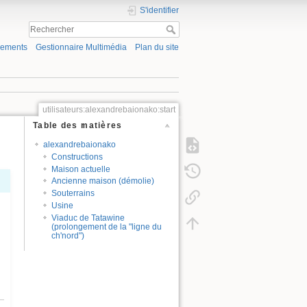
S'identifier
gements
Gestionnaire Multimédia
Plan du site
utilisateurs:alexandrebaionako:start
Table des matières
alexandrebaionako
Constructions
Maison actuelle
Ancienne maison (démolie)
Souterrains
Usine
Viaduc de Tatawine
(prolongement de la "ligne du
ch'nord")