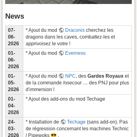
News
07-
* Ajout du mod
Draconis
cherchez les
06-
dragons dans les caves, combattez-les et
2026
apprivoisez le votre !
01-
* Ajout du mod
Everness
06-
2026
01-
* Ajout du mod
NPC
, des
Gardes Royaux
et
05-
de la commande /osecour … des PNJ pour plus
2026
d'immersion !
01-
* Ajout des add-ons du mod Techage
04-
2026
24-
* Installation de
Techage
(sans add-on). Pas
03-
de régression concernant les machines Technic
2026
/ Pipewoks
.