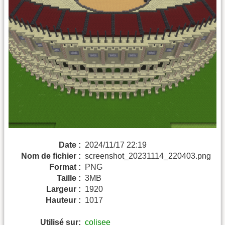
Date :
2024/11/17 22:19
Nom de fichier :
screenshot_20231114_220403.png
Format :
PNG
Taille :
3MB
Largeur :
1920
Hauteur :
1017
Utilisé sur:
colisee