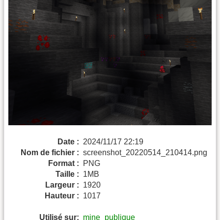
Date :
2024/11/17 22:19
Nom de fichier :
screenshot_20220514_210414.png
Format :
PNG
Taille :
1MB
Largeur :
1920
Hauteur :
1017
Utilisé sur:
mine_publique