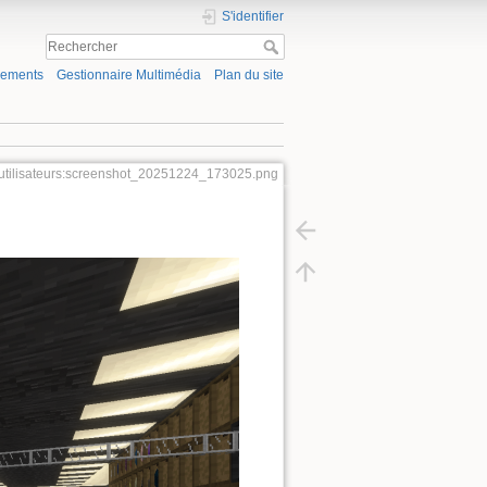
S'identifier
gements
Gestionnaire Multimédia
Plan du site
utilisateurs:screenshot_20251224_173025.png