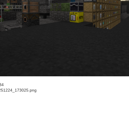
34
251224_173025.png