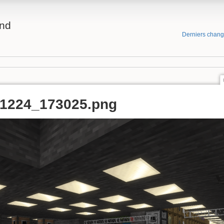
and
Derniers chan
51224_173025.png