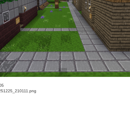
05
251225_210111.png