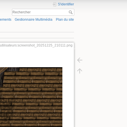
S'identifier
gements
Gestionnaire Multimédia
Plan du site
utilisateurs:screenshot_20251225_210111.png