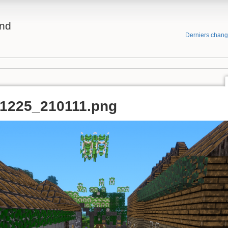
and
Derniers chan
1225_210111.png