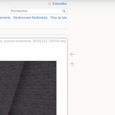
S'identifier
gements
Gestionnaire Multimédia
Plan du site
tes_joueurs:screenshot_20251223_165235.png