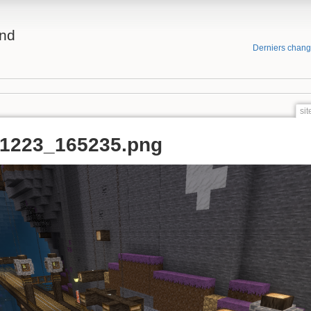
and
Derniers chan
si
51223_165235.png