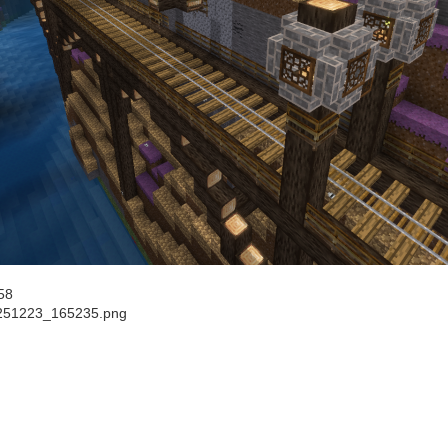
58
251223_165235.png