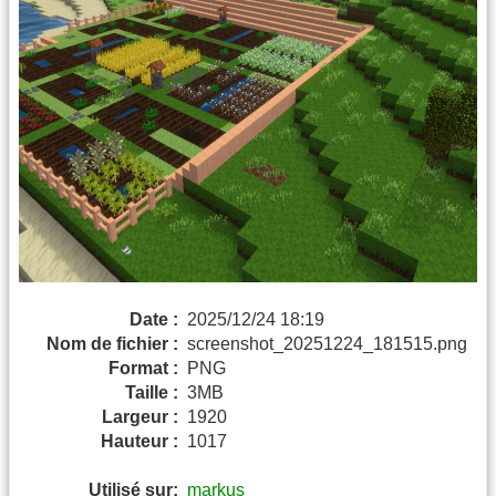
Date :
2025/12/24 18:19
Nom de fichier :
screenshot_20251224_181515.png
Format :
PNG
Taille :
3MB
Largeur :
1920
Hauteur :
1017
Utilisé sur:
markus