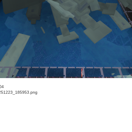
04
251223_185953.png