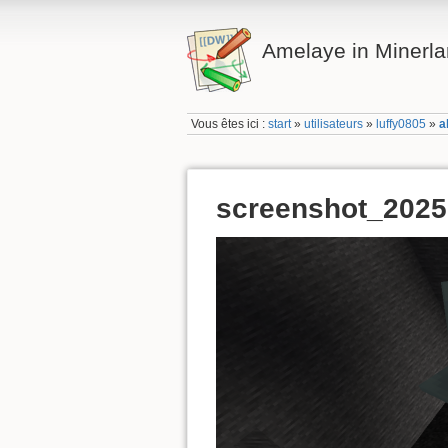
Amelaye in Minerl
Vous êtes ici :
start
»
utilisateurs
»
luffy0805
»
a
screenshot_202