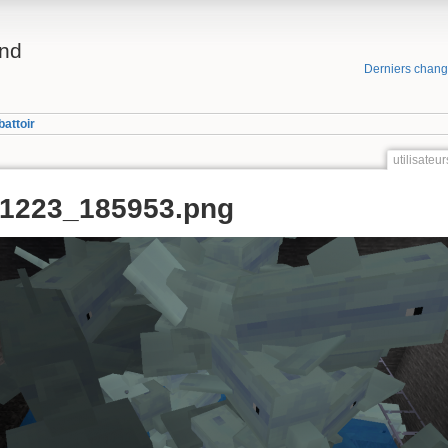
and
Derniers chan
battoir
utilisate
51223_185953.png