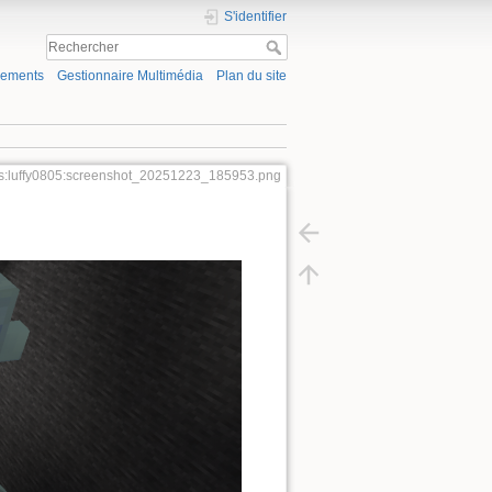
S'identifier
gements
Gestionnaire Multimédia
Plan du site
urs:luffy0805:screenshot_20251223_185953.png