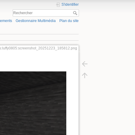
S'identifier
gements
Gestionnaire Multimédia
Plan du site
urs:luffy0805:screenshot_20251223_185812.png