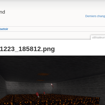
and
Derniers chan
battoir
utilisate
51223_185812.png