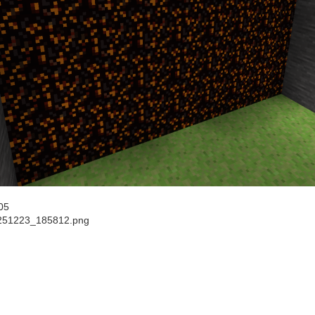
05
251223_185812.png