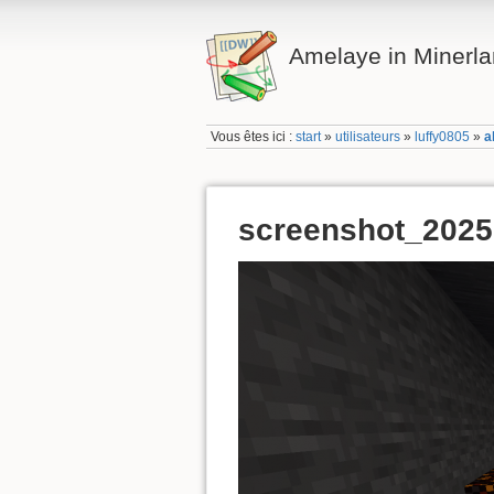
Amelaye in Minerl
Vous êtes ici :
start
»
utilisateurs
»
luffy0805
»
a
screenshot_202