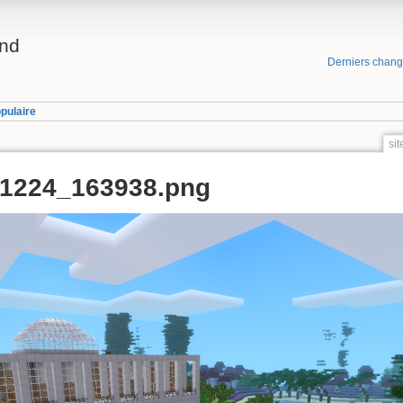
and
Derniers chan
pulaire
si
51224_163938.png