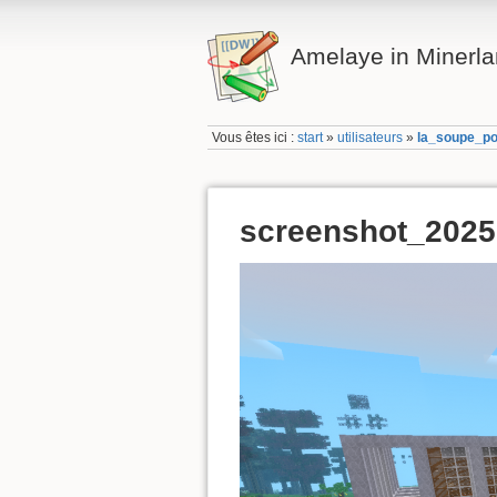
Amelaye in Minerl
Vous êtes ici :
start
»
utilisateurs
»
la_soupe_po
screenshot_202