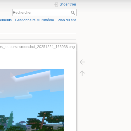
S'identifier
gements
Gestionnaire Multimédia
Plan du site
tes_joueurs:screenshot_20251224_163938.png