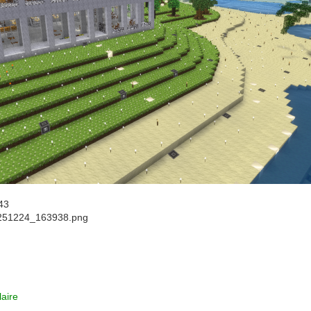
43
251224_163938.png
aire