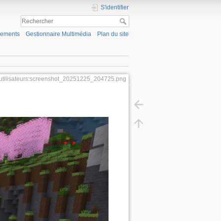
S'identifier
gements
Gestionnaire Multimédia
Plan du site
utilisateurs:screenshot_20251225_204725.png