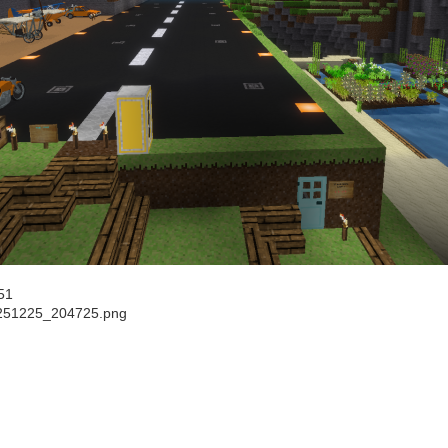
51
251225_204725.png