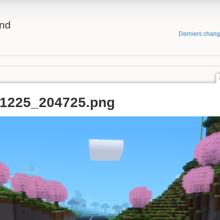
and
Derniers chan
51225_204725.png