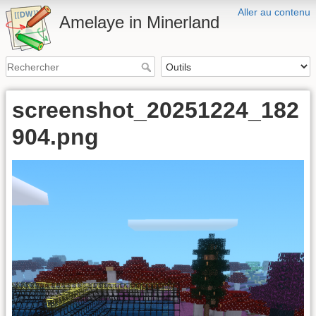
Aller au contenu
Amelaye in Minerland
screenshot_20251224_182
904.png