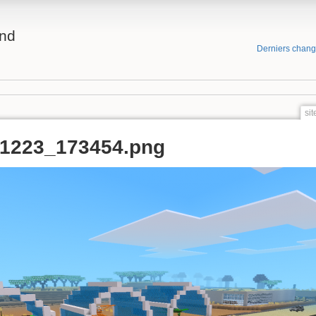
and
Derniers chan
si
51223_173454.png