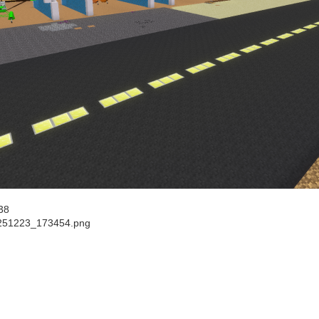
38
251223_173454.png