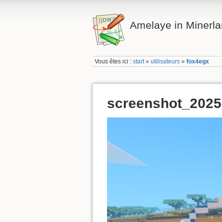
Amelaye in Minerl
Vous êtes ici :
start
»
utilisateurs
»
fox4egx
screenshot_202