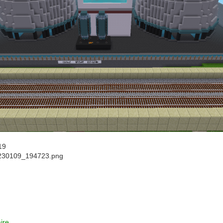
19
230109_194723.png
ire