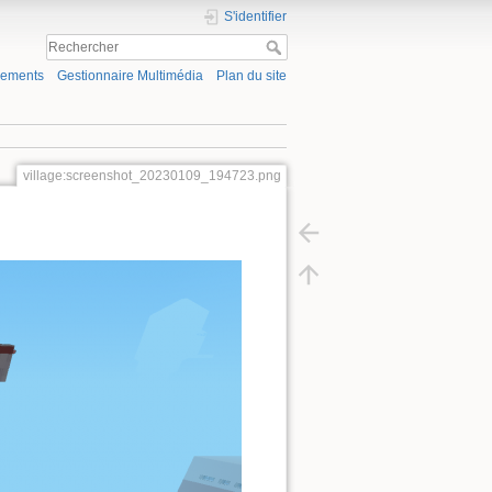
S'identifier
gements
Gestionnaire Multimédia
Plan du site
village:screenshot_20230109_194723.png