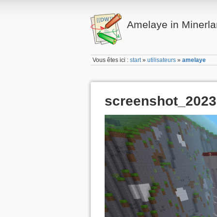
Amelaye in Minerl
Vous êtes ici :
start
»
utilisateurs
»
amelaye
screenshot_202