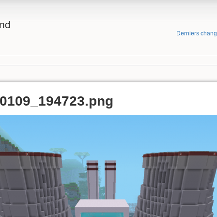
and
Derniers chan
30109_194723.png