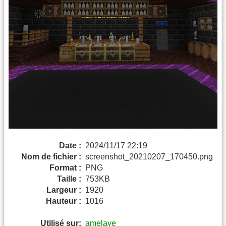
Date :
2024/11/17 22:19
Nom de fichier :
screenshot_20210207_170450.png
Format :
PNG
Taille :
753KB
Largeur :
1920
Hauteur :
1016
Utilisé sur:
amelaye