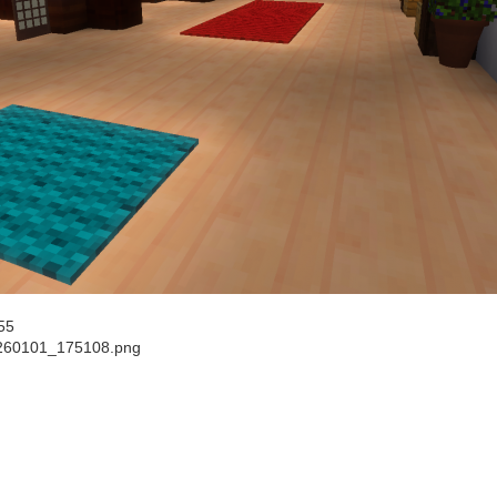
55
260101_175108.png