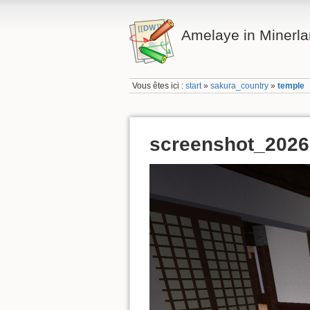
Amelaye in Minerl
Vous êtes ici :
start
»
sakura_country
»
temple
screenshot_202