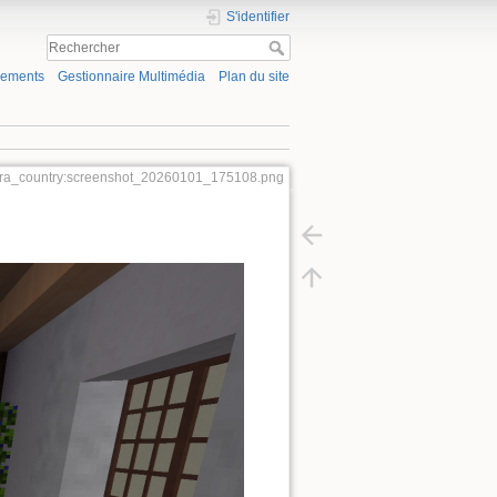
S'identifier
gements
Gestionnaire Multimédia
Plan du site
ra_country:screenshot_20260101_175108.png