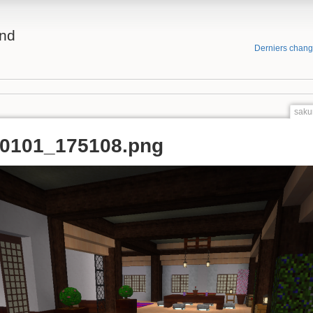
and
Derniers chan
saku
60101_175108.png