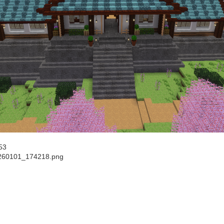
53
260101_174218.png