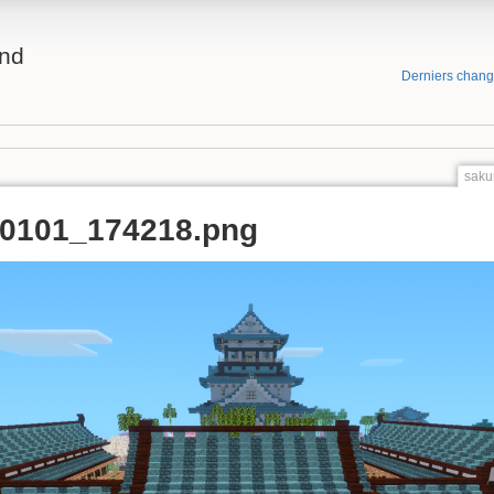
and
Derniers chan
saku
60101_174218.png