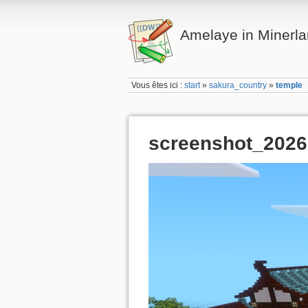
Amelaye in Minerl
Vous êtes ici :
start
»
sakura_country
»
temple
screenshot_202