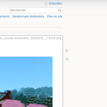
S'identifier
gements
Gestionnaire Multimédia
Plan du site
ra_country:screenshot_20260101_174218.png