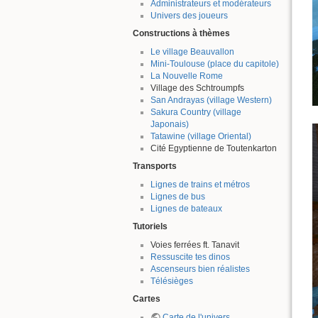
Administrateurs et modérateurs
Univers des joueurs
Constructions à thèmes
Le village Beauvallon
Mini-Toulouse (place du capitole)
La Nouvelle Rome
Village des Schtroumpfs
San Andrayas (village Western)
Sakura Country (village
Japonais)
Tatawine (village Oriental)
Cité Egyptienne de Toutenkarton
Transports
Lignes de trains et métros
Lignes de bus
Lignes de bateaux
Tutoriels
Voies ferrées ft. Tanavit
Ressuscite tes dinos
Ascenseurs bien réalistes
Télésièges
Cartes
Carte de l'univers