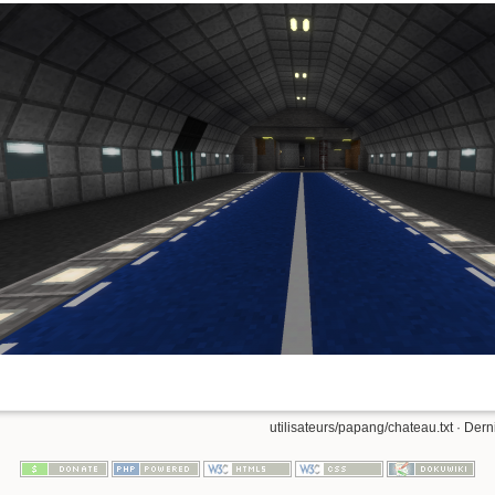
utilisateurs/papang/chateau.txt
· Dern